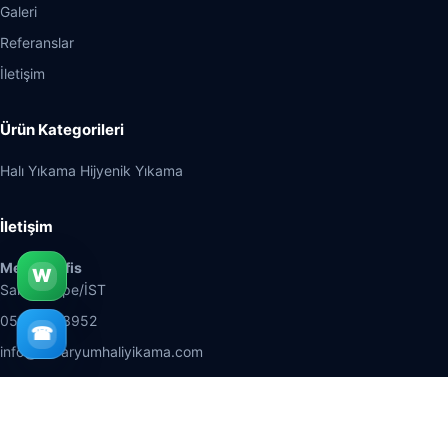
Galeri
Referanslar
İletişim
Ürün Kategorileri
Halı Yıkama Hijyenik Yıkama
İletişim
Merkez Ofis
W
Sancaktepe/İST
05323693952
☎
info@akvaryumhaliyikama.com
© 2026 Akvaryum Hali Yikama. Tüm Hakları Saklıdır.