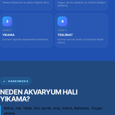
Yıkama ihtiyacınızı ve adres bilginizi alırız.
Uygun servis zamanını ve hizmet detayını
belirleriz.
3
4
ADIM 3
ADIM 4
YIKAMA
TESLIMAT
Ürünleri hijyenik ekipmanlarla temizleriz.
Kontrol sonrası temiz ürünlerinizi teslim
ederiz.
✓ · HAKKIMIZDA
NEDEN AKVARYUM HALI
YIKAMA?
Koltuk, hali, Yatak, Stor perde, Araç, koltuk, Battaniye, Yorgan
yıkama.