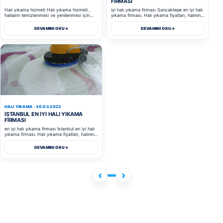
FIRMASI
Halı yıkama hizmeti Halı yıkama hizmeti ,
iyi halı yıkama firması Sancaktepe en iyi halı
halıların temizlenmesi ve yenilenmesi için
yıkama firması. Halı yıkama fiyatları, halının
profesyonel olarak veril...
boyutu, türü, k...
DEVAMINI OKU
→
DEVAMINI OKU
→
HALI YIKAMA · 30.03.2023
İSTANBUL EN IYI HALI YIKAMA
FIRMASI
en iyi halı yıkama firması İstanbul en iyi halı
yıkama firması. Halı yıkama fiyatları, halının
boyutu, türü, ...
DEVAMINI OKU
→
‹
›