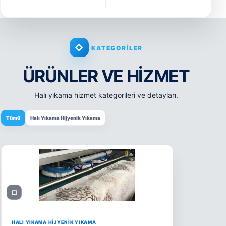
◇
KATEGORILER
ÜRÜNLER VE HIZMET
Halı yıkama hizmet kategorileri ve detayları.
Tümü
Halı Yıkama Hijyenik Yıkama
□
HALI YIKAMA HIJYENIK YIKAMA