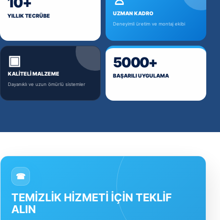
♙
10+
UZMAN KADRO
YILLIK TECRÜBE
Deneyimli üretim ve montaj ekibi
▣
5000+
KALITELI MALZEME
BAŞARILI UYGULAMA
Dayanıklı ve uzun ömürlü sistemler
☎
TEMIZLIK HIZMETI İÇIN TEKLIF
ALIN