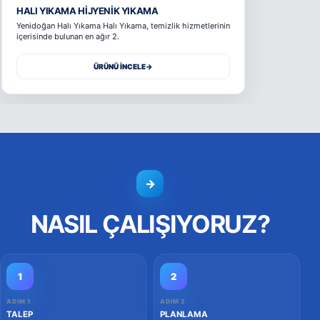
HALI YIKAMA HIJYENIK YIKAMA
Yenidoğan Halı Yıkama Halı Yıkama, temizlik hizmetlerinin
içerisinde bulunan en ağır 2.
ÜRÜNÜ İNCELE
→
→
NASIL ÇALIŞIYORUZ?
1
2
ADIM 1
ADIM 2
TALEP
PLANLAMA