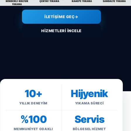
İLETIŞIME GEÇ
→
HIZMETLERI İNCELE
10+
Hijyenik
YILLIK DENEYIM
YIKAMA SÜRECI
%100
Servis
MEMNUNIYET ODAKLI
BÖLGESEL HIZMET