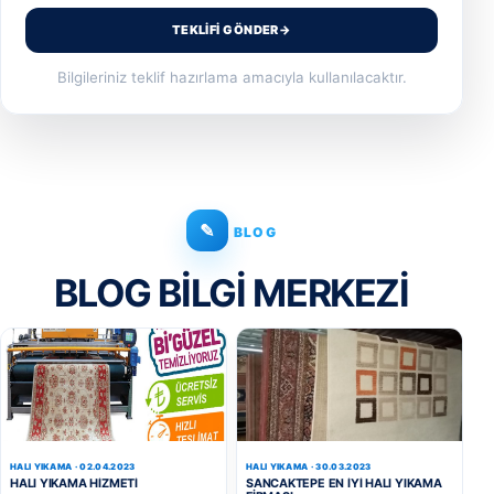
TEKLIFI GÖNDER
→
Bilgileriniz teklif hazırlama amacıyla kullanılacaktır.
✎
BLOG
BLOG BILGI MERKEZI
HALI YIKAMA · 02.04.2023
HALI YIKAMA · 30.03.2023
HALI YIKAMA HIZMETI
SANCAKTEPE EN IYI HALI YIKAMA