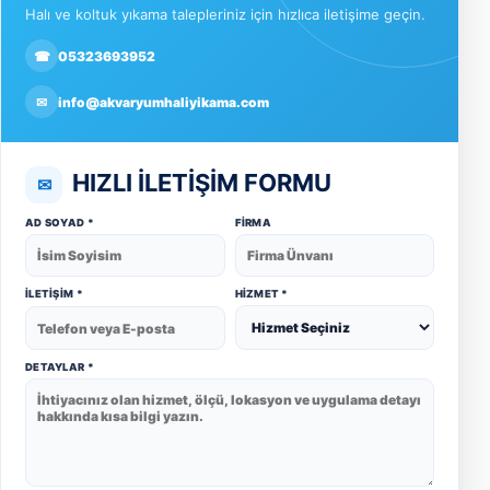
Halı ve koltuk yıkama talepleriniz için hızlıca iletişime geçin.
☎
05323693952
✉
info@akvaryumhaliyikama.com
HIZLI İLETIŞIM FORMU
✉
AD SOYAD *
FIRMA
İLETIŞIM *
HIZMET *
DETAYLAR *